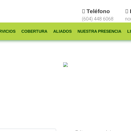
Teléfono
(604) 448 6068
no
RVICIOS
COBERTURA
ALIADOS
NUESTRA PRESENCIA
L
Contáctenos