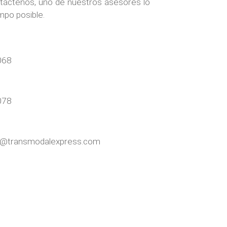
táctenos, uno de nuestros asesores lo
mpo posible.
068
078
a@transmodalexpress.com